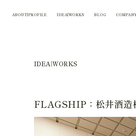
ABOUT|PROFILE
IDEA|WORKS
BLOG
COMPAN
IDEA|WORKS
FLAGSHIP：松井酒造