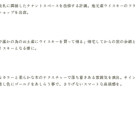
改札に隣接したテナントスペースを改修する計画。地元産ウイスキーのフ
ショップを出店。
や誰かの為のお土産にウイスキーを買って帰る」帰宅してからの旅の余韻
イスキーとなる様に。
なカラーと柔らかな木のテクスチャーで落ち着きある雰囲気を演出。サイ
差し色にゴールドをあしらう事で、さりげないスマートな高級感を。