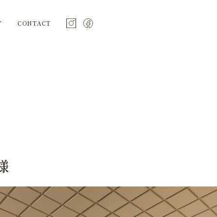
Y
CONTACT
様